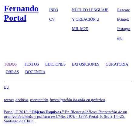
Fernando
INFO
NÚCLEO LENGUAJE
Researc
Portal
CV
Y CREACIÓN ︎︎︎
hGate︎︎︎
MIL M2︎︎︎
Instagra
m︎︎︎
TODOS
TEXTOS
EDICIONES
EXPOSICIONES
CURATORIA
OBRAS
DOCENCIA
︎︎︎︎
textos
,
archivo
,
recreación
,
investigación basada en práctica
Portal, F. 2018.
“Objetos Esquivos.”
En
Bienes públicos. Recreación de un
archivo de diseño y política en Chile. 1970 - 1973
, Portal, F. (Ed.), 14–25.
Santiago de Chile.