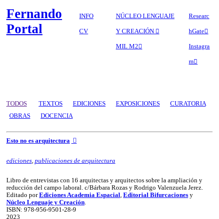
Fernando
INFO
NÚCLEO LENGUAJE
Researc
Portal
CV
Y CREACIÓN ︎︎︎
hGate︎︎︎
MIL M2︎︎︎
Instagra
m︎︎︎
TODOS
TEXTOS
EDICIONES
EXPOSICIONES
CURATORIA
OBRAS
DOCENCIA
Esto no es arquitectura
︎︎︎
ediciones
,
publicaciones de arquitectura
Libro de entrevistas con 16 arquitectas y arquitectos sobre la ampliación y
reducción del campo laboral. c/Bárbara Rozas y Rodrigo Valenzuela Jerez.
Editado por
Ediciones Academia Espacial
,
Editorial Bifurcaciones
y
Núcleo Lenguaje y Creación
.
ISBN: 978-956-9501-28-9
2023