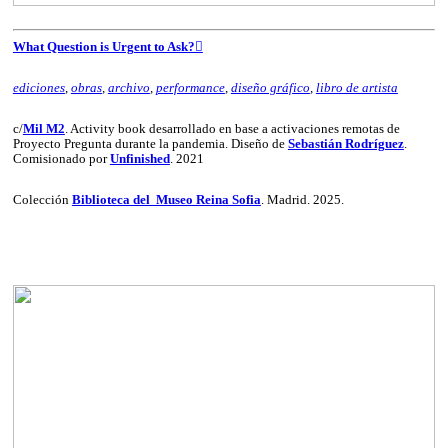
What Question is Urgent to Ask?︎︎︎
ediciones
,
obras
,
archivo
,
performance
,
diseño gráfico
,
libro de artista
c/
Mil M2
. Activity book desarrollado en base a activaciones remotas de
Proyecto Pregunta durante la pandemia. Diseño de
Sebastián Rodríguez
.
Comisionado por
Unfinished
. 2021
Colección
Biblioteca del Museo Reina Sofia
. Madrid. 2025.