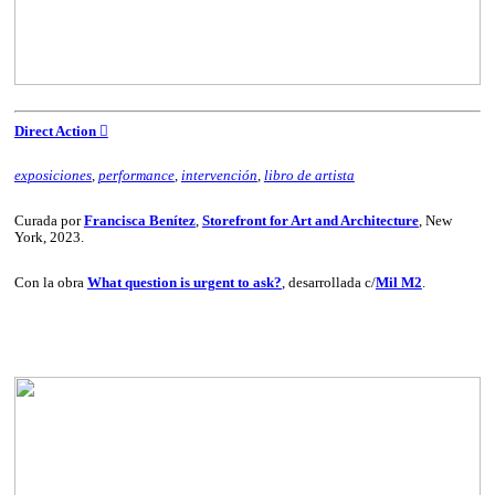
Direct Action ︎︎︎
exposiciones
,
performance
,
intervención
,
libro de artista
Curada por
Francisca Benítez
,
Storefront for Art and Architecture
, New
York, 2023.
Con la obra
What question is urgent to ask?
, desarrollada c/
Mil M2
.