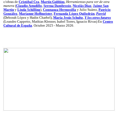
c/obras de
Cristóbal Cea
,
Martín Gubbins
,
Herramientas para ver de otra
manera
(
Claudio Astudillo
,
Serena Dambrosio
,
Nicolás Díaz
,
Jaime San
Martín
y
Linda Schilling
),
Constanza Hermosilla
y Julio Suárez,
Patricio
González
,
Marianne Hoffmeister
,
Fernanda López Quilodrán
,
Pareid
(Deborah López y Hadin Charbel),
María Jesús Schultz
,
Y los otros futuros
(Leandro Cappetto, Mathias Klenner, Isabel Torres, Ignacio Rivas)
En
Centro
Cultural de España
. Octubre 2025 - Marzo 2026.