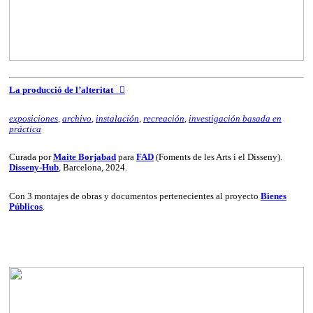
La producció de l’alteritat ︎︎︎
exposiciones
,
archivo
,
instalación
,
recreación
,
investigación basada en
práctica
Curada por
Maite Borjabad
para
FAD
(Foments de les Arts i el Disseny).
Disseny-Hub
, Barcelona, 2024.
Con 3 montajes de obras y documentos pertenecientes al proyecto
Bienes
Públicos
.