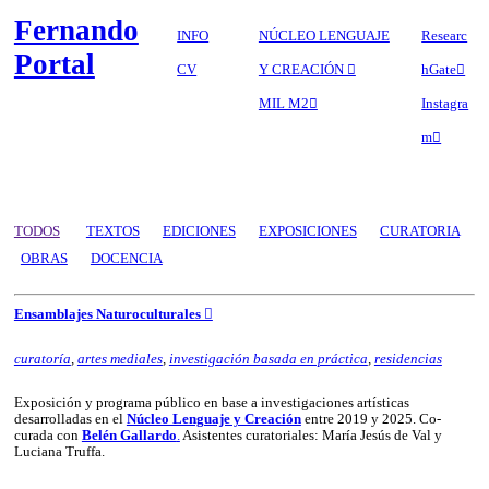
Fernando
INFO
NÚCLEO LENGUAJE
Researc
Portal
CV
Y CREACIÓN ︎︎︎
hGate︎︎︎
MIL M2︎︎︎
Instagra
m︎︎︎
TODOS
TEXTOS
EDICIONES
EXPOSICIONES
CURATORIA
OBRAS
DOCENCIA
Ensamblajes Naturoculturales ︎︎︎
curatoría
,
artes mediales
,
investigación basada en práctica
,
residencias
Exposición y programa público en base a investigaciones artísticas
desarrolladas en el
Núcleo Lenguaje y Creación
entre 2019 y 2025. Co-
curada con
Belén Gallardo
.
Asistentes curatoriales: María Jesús de Val y
Luciana Truffa.