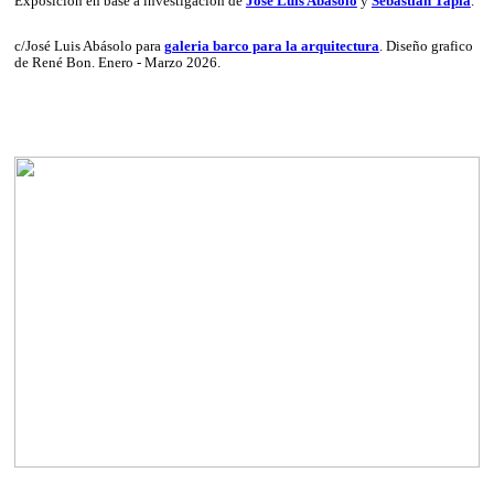
Exposición en base a investigación de
José Luis Abásolo
y
Sebastián Tapia
.
c/José Luis Abásolo para
galeria barco para la arquitectura
. Diseño grafico
de René Bon. Enero - Marzo 2026.