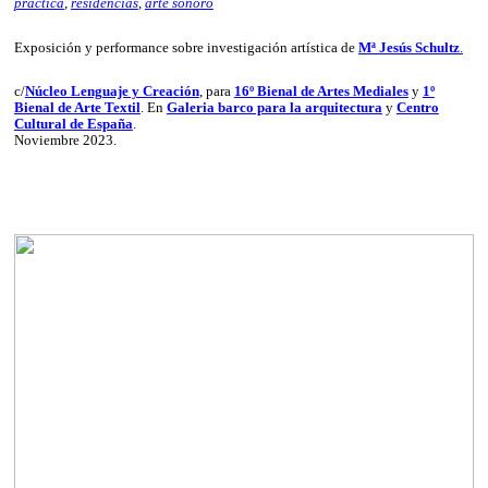
práctica
,
residencias
,
arte sonoro
Exposición y performance sobre investigación artística de
Mª Jesús Schultz
.
c/
Núcleo Lenguaje y Creación
, para
16º Bienal de Artes Mediales
y
1º
Bienal de Arte Textil
. En
Galeria barco para la arquitectura
y
Centro
Cultural de España
.
Noviembre 2023.