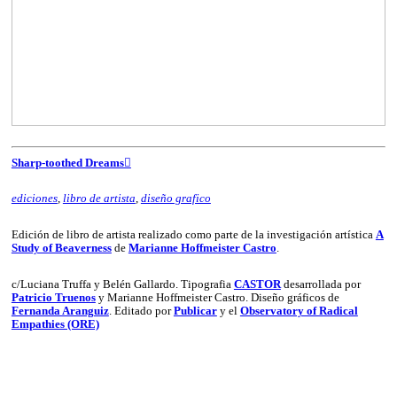
Sharp-toothed Dreams︎︎︎
ediciones
,
libro de artista
,
diseño grafico
Edición de libro de artista realizado como parte de la investigación artística
A
Study of Beaverness
de
Marianne Hoffmeister Castro
.
c/Luciana Truffa y Belén Gallardo. Tipografia
CASTOR
desarrollada por
Patricio Truenos
y Marianne Hoffmeister Castro. Diseño gráficos de
Fernanda Aranguiz
. Editado por
Publicar
y el
Observatory of Radical
Empathies (ORE)